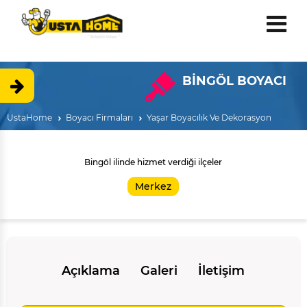
BİNGÖL BOYACI
UstaHome
Boyacı Firmaları
Yaşar Boyacılık Ve Dekorasyon
Bingöl ilinde hizmet verdiği ilçeler
Merkez
Açıklama
Galeri
İletişim