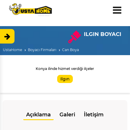
ILGIN BOYACI
UstaHome
Boyacı Firmaları
Can Boya
Konya ilinde hizmet verdiği ilçeler
Ilgın
Açıklama
Galeri
İletişim