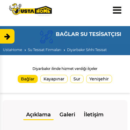
BAĞLAR SU TESİSATÇISI
UstaHome
Su Tesisat Firmaları
Diyarbakır Sıhhi Tesisat
Diyarbakır ilinde hizmet verdiği ilçeler
Bağlar
Kayapınar
Sur
Yenişehir
Açıklama
Galeri
İletişim