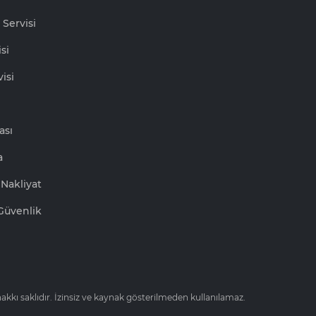
 Servisi
si
isi
ası
a
Nakliyat
Güvenlik
kkı saklıdır. İzinsiz ve kaynak gösterilmeden kullanılamaz.