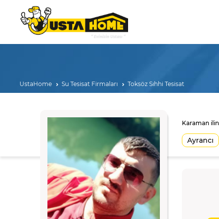
UstaHome
Su Tesisat Firmaları
Toksöz Sıhhi Tesisat
Karaman ilin
Ayrancı