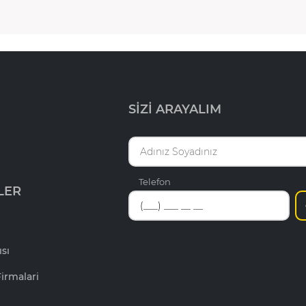
SİZİ ARAYALIM
Telefon
LER
ısı
irmalari