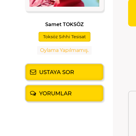
Samet TOKSÖZ
Toksöz Sıhhi Tesisat
Oylama Yapılmamış.
USTAYA SOR
YORUMLAR