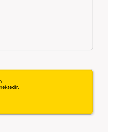
n
mektedir.