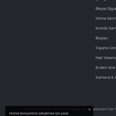
Beyaz Eşya
Klima Servi
Kombi Serv
Boyacı
Fayans Ust
Halı Yıkam
Evden Eve 
Kamera & 
x
© UstaHome | 2019 - 2020 Sitemizdeki yazı ve resimlerin her ha
Hizmet deneyiminizi iyileştirmek için yasal