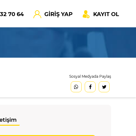
532 70 64
GİRİŞ YAP
KAYIT OL
Sosyal Medyada Paylaş
letişim