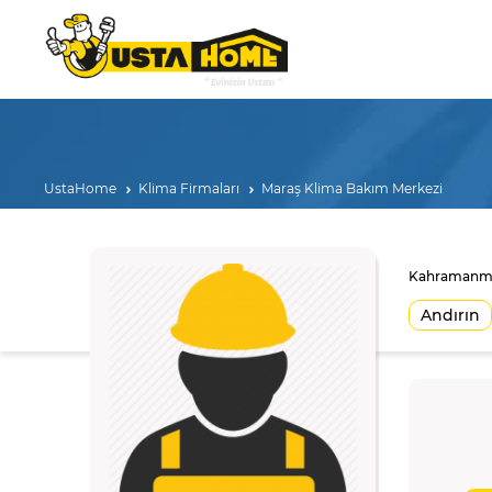
UstaHome
Klima Firmaları
Maraş Klima Bakım Merkezi
Kahramanmara
Andırın