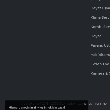
Beyaz Eşya
Klima Servi
Kombi Serv
Boyacı
Fayans Ust
Halı Yıkam
Evden Eve 
Kamera & 
x
© UstaHome | 2019 - 2020 Sitemizdeki yazı ve resimlerin her ha
Hizmet deneyiminizi iyileştirmek için yasal