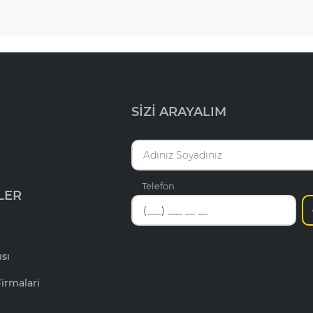
SİZİ ARAYALIM
Telefon
LER
ısı
irmalari