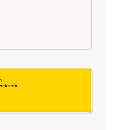
n
mektedir.