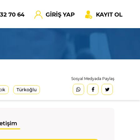
532 70 64
GİRİŞ YAP
KAYIT OL
Sosyal Medyada Paylaş
cık
Türkoğlu
letişim