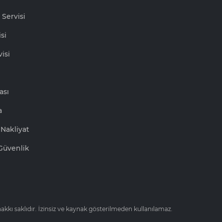
 Servisi
si
isi
ası
a
Nakliyat
Güvenlik
kkı saklıdır. İzinsiz ve kaynak gösterilmeden kullanılamaz.