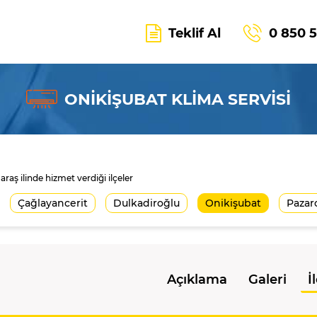
Teklif Al
0 850 
ONİKİŞUBAT KLİMA SERVİSİ
ş ilinde hizmet verdiği ilçeler
Çağlayancerit
Dulkadiroğlu
Onikişubat
Pazar
Açıklama
Galeri
İ